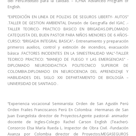
del Perú.Instituto para la calidad. – ICPNA Advanced Program of
English.
“EXPEDICIÓN EN LINEA DE POLIZAS DE SEGUROS LIBERTY- AUTOS”
.TALLER DE GESTION AMBIENTAL División de Geografía del IGAC .-
TALLER TEORICO- PRACTICO BASICO EN BRIGADAS.DIPLOMADO
CATEQUISTA DEL BUEN PASTOR PARA NIÑOS MENORES DE 6 AÑOS-
CURSO: “BRIGADA INTEGRAL BASICA”.- Entrenamiento y preparación
primeros auxilios, control y extinción de incendios, evacuación
básica .FACTORES INCIDENTES EN LA SINIESTRALIDAD VIAL”-TALLER
TEORICO PRACTICO: “MANEJO DE FUEGO Y LAS EMERGENCIAS” -
DIPLOMADO NEURODIDACTICA POLITECNICO SUPERIOR DE
COLOMBIA.DIPLOMADO EN NEUROCIENCIA DEL APRENDIZAJE Y
HABILIDADES DEL SIGLO XXI DEPARTAMENTO DE BIOLOGÍA –
UNIVERSIDAD DE SANTIAGO .
“Experiencia vocacional Seminarista: Orden de San Agustín Perú
Orden Frailes Franciscanos Perú En Colombia: -Hermanas de San
Juan Evangelista director de Proyectos.Agente pastoral- animador
docente de Ingles-Colegio Rachel Carson English (Teacher)-
Consorcio Elsa María Rueda L. Inspector de Obra Civil. -Fundación
Avanza por Colombia director de Proyectos.MEGASEGUROS